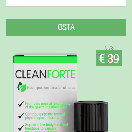
OSTA
€ 78
€ 39