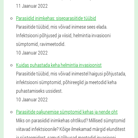
11 Jaanuar 2022
Parasiidid inimkehas: siseparasiitide tüübid
Parasiitide tüübid, mis võivad inimese sees elada.
Infektsiooni põhjused ja viisid, helmintia invasiooni
sümptomid, ravimeetodid.
10 Jaanuar 2022
Kuidas puhastada keha helmintia invasioonist
Parasiitide tüübid, mis võivad inimestel haigusi põhjustada,
infektsiooni sümptomid, põhireeglid ja meetodid keha
puhastamiseks ussidest.
10 Jaanuar 2022
Parasiitide paljunemise sümptomid kehas ja nende oht
Miks on parasiidid inimkehas ohtlikud? Millised sümptomid
viitavad infektsioonile? Kõige ilmekamad märgid elunditest
ja süsteemidest, samuti tõhusad meetodid invasiooni