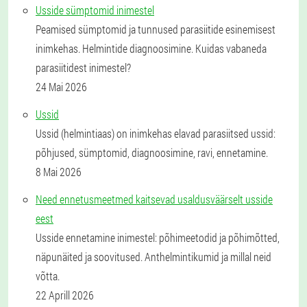
Usside sümptomid inimestel
Peamised sümptomid ja tunnused parasiitide esinemisest
inimkehas. Helmintide diagnoosimine. Kuidas vabaneda
parasiitidest inimestel?
24 Mai 2026
Ussid
Ussid (helmintiaas) on inimkehas elavad parasiitsed ussid:
põhjused, sümptomid, diagnoosimine, ravi, ennetamine.
8 Mai 2026
Need ennetusmeetmed kaitsevad usaldusväärselt usside
eest
Usside ennetamine inimestel: põhimeetodid ja põhimõtted,
näpunäited ja soovitused. Anthelmintikumid ja millal neid
võtta.
22 Aprill 2026