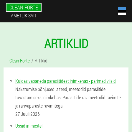
CLEAN FORTE
AMETLIK SAIT
ARTIKLID
Clean Forte
Artiklid
Kuidas vabaneda parasiitidest inimkehas - parimad viisid
Nakatumise põhjused ja teed, meetodid parasiitide
tuvastamiseks inimkehas. Parasiitide ravimeetodid ravimite
ja rahvapäraste ravimitega.
27 Juuli 2026
Ussid inimestel