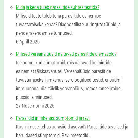
Mida ja keda tuleb parasiitide suhtes testida?
Milliseid teste tuleb teha parasiitide esinemise
tuvastamiseks kehas? Diagnostiliste uuringute tüübid ja
nende rakendamise tunnused.
6 Aprill 2026
Millised vereanalüüsid näitavad parasiitide olemasolu?
Iseloomulikud sümptomid, mis näitavad helmintide
esinemist täiskasvanutel. Vereanalüüsid parasiitide
tuvastamiseks inimkehas: seroloogilised testid, ensüümi
immuunanalüüs, täielik vereanalüüs, hemoskaneerimine,
plussid ja miinused.
27 Novembrini 2025
Parasiidid inimkehas: sümptomid ja ravi
Kus inimese kehas parasiidid asuvad? Parasiitide tavalised ja
haruldased sümptomid. Ravi meetodid.