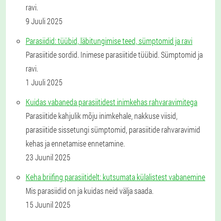
ravi.
9 Juuli 2025
Parasiidid: tüübid, läbitungimise teed, sümptomid ja ravi
Parasiitide sordid. Inimese parasiitide tüübid. Sümptomid ja
ravi.
1 Juuli 2025
Kuidas vabaneda parasiitidest inimkehas rahvaravimitega
Parasiitide kahjulik mõju inimkehale, nakkuse viisid,
parasiitide sissetungi sümptomid, parasiitide rahvaravimid
kehas ja ennetamise ennetamine.
23 Juunil 2025
Keha briifing parasiitidelt: kutsumata külalistest vabanemine
Mis parasiidid on ja kuidas neid välja saada.
15 Juunil 2025