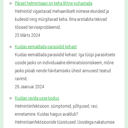
Pärast helmintiaasi on keha lihtne puhastada
Helmintid vigastavad mehaaniliselt inimese elundeid ja
kudesid ning mürgitavad keha. Ilma arstiabita tekivad
tõsised terviseprobleemid.
25 Märts 2024
Kuidas eemaldada parasiidid kehast
Kuidas eemaldada parasiidid kehast. Iga tüüpi parasiitsete
usside jaoks on individuaalne eliminatsiooniskeem, mõne
jaoks piisab nende hävitamiseks ühest annusest teatud
ravimit.
26 Jaanuar 2024
Kuidas ravida usse kodus
Helmintiinfektsioon: sümptomid, põhjused, ravi,
ennetamine. Kuidas haigus avaldub?
Helmintiainfektsioonide tüsistused. Ussidega nakatumise