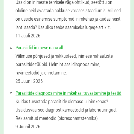
Ussid on inimeste tervisele väga ohtlikud, seetõttu on
oluline neid avastada nakkuse varases staadiumis. Millised
on usside esinemise sümptomid inimkehas ja kuidas neist
lahti saada? Kasuliku teabe saamiseks lugege artiklit.
11 Juuli 2026
Parasiidid inimese naha all
Välimuse põhjused ja nakkusteed, inimese nahaaluste
parasiitide tüübid. Helmintiaasi diagnoosimine,
ravimeetodid ja ennetamine.
25 Juunil 2026
Parasiitide diagnoosimine inimkehas: tuvastamine ja testid
Kuidas tuvastada parasiitide olemasolu inimkehas?
Usaldusväärsed diagnostikameetodid ja laboriuuringud.
Reklaamitud meetodid (bioresonantstehnika).
9 Juunil 2026