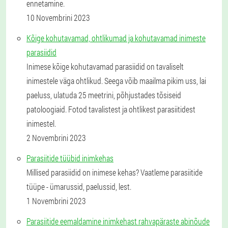
ennetamine.
10 Novembrini 2023
Kõige kohutavamad, ohtlikumad ja kohutavamad inimeste
parasiidid
Inimese kõige kohutavamad parasiidid on tavaliselt
inimestele väga ohtlikud. Seega võib maailma pikim uss, lai
paeluss, ulatuda 25 meetrini, põhjustades tõsiseid
patoloogiaid. Fotod tavalistest ja ohtlikest parasiitidest
inimestel.
2 Novembrini 2023
Parasiitide tüübid inimkehas
Millised parasiidid on inimese kehas? Vaatleme parasiitide
tüüpe - ümarussid, paelussid, lest.
1 Novembrini 2023
Parasiitide eemaldamine inimkehast rahvapäraste abinõude