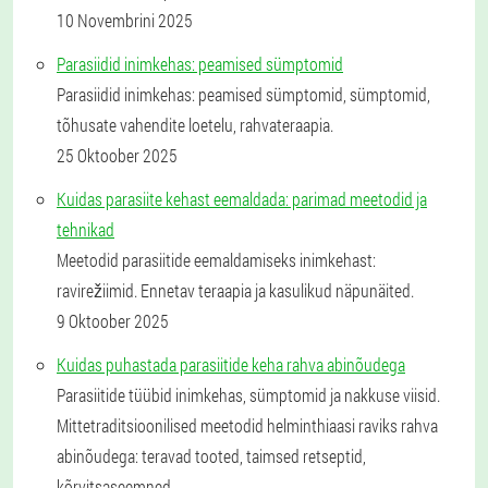
10 Novembrini 2025
Parasiidid inimkehas: peamised sümptomid
Parasiidid inimkehas: peamised sümptomid, sümptomid,
tõhusate vahendite loetelu, rahvateraapia.
25 Oktoober 2025
Kuidas parasiite kehast eemaldada: parimad meetodid ja
tehnikad
Meetodid parasiitide eemaldamiseks inimkehast:
ravirežiimid. Ennetav teraapia ja kasulikud näpunäited.
9 Oktoober 2025
Kuidas puhastada parasiitide keha rahva abinõudega
Parasiitide tüübid inimkehas, sümptomid ja nakkuse viisid.
Mittetraditsioonilised meetodid helminthiaasi raviks rahva
abinõudega: teravad tooted, taimsed retseptid,
kõrvitsaseemned.