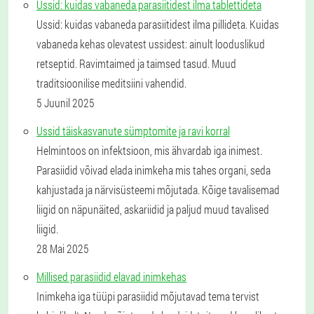
Ussid: kuidas vabaneda parasiitidest ilma tablettideta
Ussid: kuidas vabaneda parasiitidest ilma pillideta. Kuidas
vabaneda kehas olevatest ussidest: ainult looduslikud
retseptid. Ravimtaimed ja taimsed tasud. Muud
traditsioonilise meditsiini vahendid.
5 Juunil 2025
Ussid täiskasvanute sümptomite ja ravi korral
Helmintoos on infektsioon, mis ähvardab iga inimest.
Parasiidid võivad elada inimkeha mis tahes organi, seda
kahjustada ja närvisüsteemi mõjutada. Kõige tavalisemad
liigid on näpunäited, askariidid ja paljud muud tavalised
liigid.
28 Mai 2025
Millised parasiidid elavad inimkehas
Inimkeha iga tüüpi parasiidid mõjutavad tema tervist