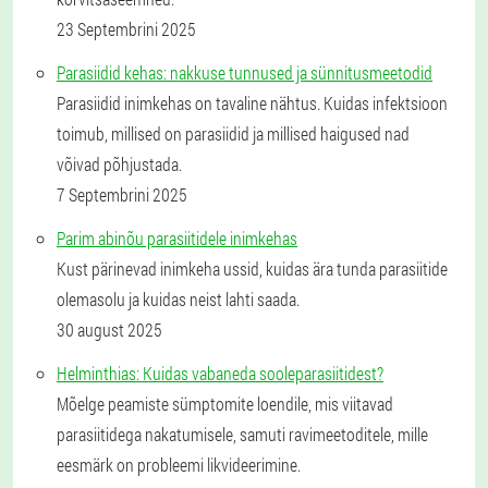
23 Septembrini 2025
Parasiidid kehas: nakkuse tunnused ja sünnitusmeetodid
Parasiidid inimkehas on tavaline nähtus. Kuidas infektsioon
toimub, millised on parasiidid ja millised haigused nad
võivad põhjustada.
7 Septembrini 2025
Parim abinõu parasiitidele inimkehas
Kust pärinevad inimkeha ussid, kuidas ära tunda parasiitide
olemasolu ja kuidas neist lahti saada.
30 august 2025
Helminthias: Kuidas vabaneda sooleparasiitidest?
Mõelge peamiste sümptomite loendile, mis viitavad
parasiitidega nakatumisele, samuti ravimeetoditele, mille
eesmärk on probleemi likvideerimine.