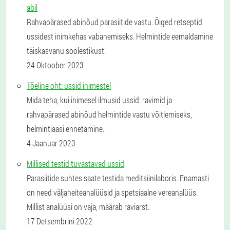
abil
Rahvapärased abinõud parasiitide vastu. Õiged retseptid
ussidest inimkehas vabanemiseks. Helmintide eemaldamine
täiskasvanu soolestikust.
24 Oktoober 2023
Tõeline oht: ussid inimestel
Mida teha, kui inimesel ilmusid ussid: ravimid ja
rahvapärased abinõud helmintide vastu võitlemiseks,
helmintiaasi ennetamine.
4 Jaanuar 2023
Millised testid tuvastavad ussid
Parasiitide suhtes saate testida meditsiinilaboris. Enamasti
on need väljaheiteanalüüsid ja spetsiaalne vereanalüüs.
Millist analüüsi on vaja, määrab raviarst.
17 Detsembrini 2022