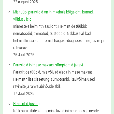
22 august 2025
Mis tüüpi parasiidid on inimkehale kõige ohtlikumad,
võitlusviisid
Inimestele helminthiaasi oht. Helmintide tüübid:
nematoodid, trematod, tsistoodid. Nakkuse allikad,
helminthiaasi sümptomid, haiguse diagnoosimine, ravim ja
rahvaravi.
25 Juuli 2025
Parasiidid inimese maksas: sümptomid ja ravi
Parasiitide tüübid, mis võivad elada inimese maksas.
Helminthilise sissetungi sümptomid. Ravivõimalused
ravimite ja rahva abinõude abil.
17 Juuli 2025
Helmintid (ussid)
Kõik parasiitide kohta, mis elavad inimese sees ja nendelt