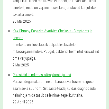
kahjulikult. Need mõjutavad elundeid, toituvad kasulikest
ainetest, mida on vaja inimese eluks, eristavad kahjulikke
toksilisi aineid.
20 Mai 2025
Kak Obnapy Papazits Avatizice Chelseka - Cimptoms ja
Lechen
Inimkeha on ilus elupaik paljudele elavatele
mikroorganismidele. Puugid, bakterid, helmintid leiavad siit
oma varjupaiga.
7 Mai 2025
Parasiidid inimkehas: sümptomid ja ravi
Parasiitidega nakatumine on tänapäeval tõsise haiguse
saamiseks suur oht. Siit saate teada, kuidas diagnoosida
helmint ja mida tasub selle nimel tegelikult teha.
29 Aprill 2025