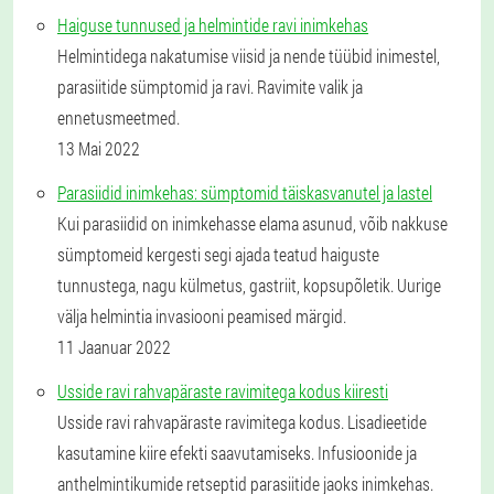
Haiguse tunnused ja helmintide ravi inimkehas
Helmintidega nakatumise viisid ja nende tüübid inimestel,
parasiitide sümptomid ja ravi. Ravimite valik ja
ennetusmeetmed.
13 Mai 2022
Parasiidid inimkehas: sümptomid täiskasvanutel ja lastel
Kui parasiidid on inimkehasse elama asunud, võib nakkuse
sümptomeid kergesti segi ajada teatud haiguste
tunnustega, nagu külmetus, gastriit, kopsupõletik. Uurige
välja helmintia invasiooni peamised märgid.
11 Jaanuar 2022
Usside ravi rahvapäraste ravimitega kodus kiiresti
Usside ravi rahvapäraste ravimitega kodus. Lisadieetide
kasutamine kiire efekti saavutamiseks. Infusioonide ja
anthelmintikumide retseptid parasiitide jaoks inimkehas.